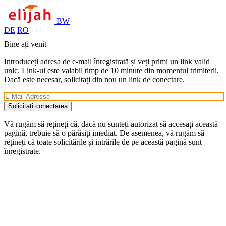
BW
DE
RO
Bine ați venit
Introduceți adresa de e-mail înregistrată și veți primi un link valid
unic. Link-ul este valabil timp de 10 minute din momentul trimiterii.
Dacă este necesar, solicitați din nou un link de conectare.
Solicitați conectarea
Vă rugăm să rețineți că, dacă nu sunteți autorizat să accesați această
pagină, trebuie să o părăsiți imediat. De asemenea, vă rugăm să
rețineți că toate solicitările și intrările de pe această pagină sunt
înregistrate.